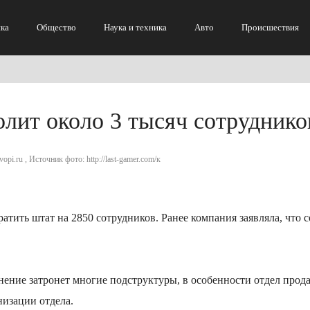
ка
Общество
Наука и техника
Авто
Происшествия
олит около 3 тысяч сотруднико
opi.ru , Источник фото: http://last-gamer.com/к
ратить штат на 2850 сотрудников. Ранее компания заявляла, что 
ьнение затронет многие подструктуры, в особенности отдел прод
низации отдела.