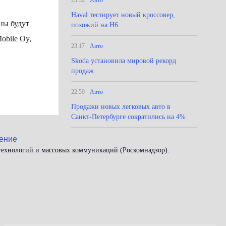
23:32
Авто
Haval тестирует новый кроссовер,
ны будут
похожий на Н6
obile Oy,
23:17
Авто
Skoda установила мировой рекорд
продаж
22:59
Авто
Продажи новых легковых авто в
Санкт-Петербурге сократились на 4%
ение
 технологий и массовых коммуникаций (Роскомнадзор).