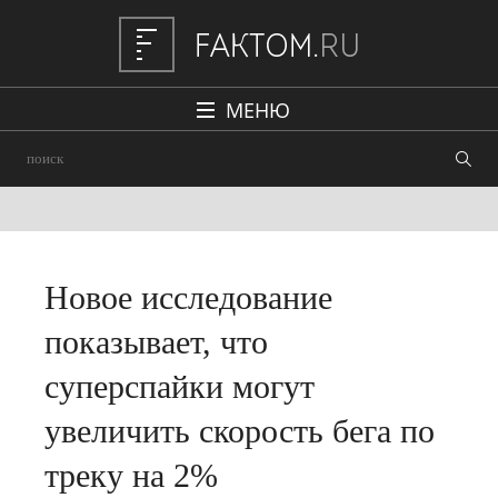
МЕНЮ
Политика
Общество
Наука и техника
Авто
Новое исследование
Происшествия
показывает, что
Редакция
суперспайки могут
увеличить скорость бега по
треку на 2%