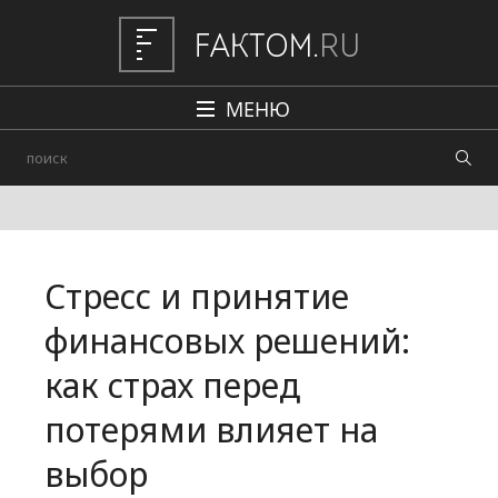
МЕНЮ
Политика
Общество
Наука и техника
Стресс и принятие
Авто
финансовых решений:
Происшествия
как страх перед
Редакция
потерями влияет на
выбор