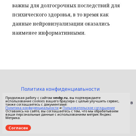
важны для долгосрочных последствий для
психического здоровья, в то время как
данные нейровизуализации оказались
наименее информативными.
Политика конфиденциальности
Пользовательское соглашение
Продолжая работу с сайтом
vevby.ru
, вы подтверждаете
использование cookies вашего браузера с целью улучшить сервис,
© 2015-2026 Сетевое издание «Фактом». Зарегистрировано в
также соглашаетесь с документами:
Федеральной службе по надзору в сфере связи,
Политика конфиденциальности
и
Пользовательское соглашение
Оставаясь на сайте, вы соглашаетесь с тем, что мы обрабатываем
информационных технологий и массовых коммуникаций
ваши персональные данные с использованием метрик Яндекс
(Роскомнадзор).
Метрика.
Реестровая запись ЭЛ No ФС 77 - 67652 от 10.11.2016.
Согласен