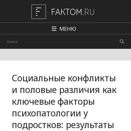
МЕНЮ
Политика
Общество
Наука и техника
Социальные конфликты
Авто
и половые различия как
Происшествия
ключевые факторы
Редакция
психопатологии у
подростков: результаты