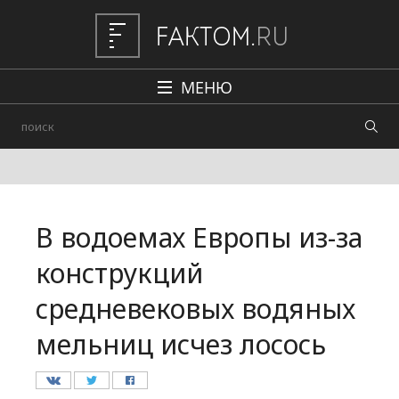
МЕНЮ
Политика
Общество
Наука и техника
В водоемах Европы из-за
Авто
конструкций
Происшествия
средневековых водяных
Редакция
мельниц исчез лосось