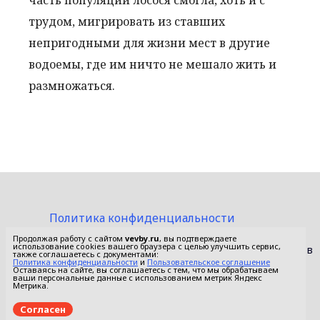
часть популяции лосося смогла, хоть и с
трудом, мигрировать из ставших
непригодными для жизни мест в другие
водоемы, где им ничто не мешало жить и
размножаться.
Политика конфиденциальности
Пользовательское соглашение
Продолжая работу с сайтом
vevby.ru
, вы подтверждаете
использование cookies вашего браузера с целью улучшить сервис,
© 2015-2026 Сетевое издание «Фактом». Зарегистрировано в
также соглашаетесь с документами:
Федеральной службе по надзору в сфере связи,
Политика конфиденциальности
и
Пользовательское соглашение
Оставаясь на сайте, вы соглашаетесь с тем, что мы обрабатываем
информационных технологий и массовых коммуникаций
ваши персональные данные с использованием метрик Яндекс
(Роскомнадзор).
Метрика.
Реестровая запись ЭЛ No ФС 77 - 67652 от 10.11.2016.
Согласен