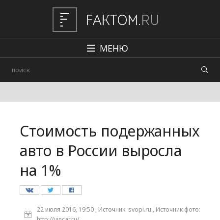
МЕНЮ
Политика
Общество
Наука и техника
Стоимость подержанных
Авто
авто в России выросла
Происшествия
на 1%
Редакция
22 июля 2016, 19:50 , Источник: svopi.ru , Источник фото:
http://uincar.ru/