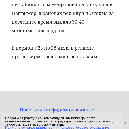
нестабильные метеорологические условия.
Например, в районах рек Бира и Олекма за
последнее время выпало 30-40
миллиметров осадков.
В период с 25 по 28 июля в регионе
прогнозируется новый приток воды.
Политика конфиденциальности
Пользовательское соглашение
Продолжая работу с сайтом
vevby.ru
, вы подтверждаете
использование cookies вашего браузера с целью улучшить сервис,
© 2015-2026 Сетевое издание «Фактом». Зарегистрировано в
также соглашаетесь с документами:
Федеральной службе по надзору в сфере связи,
Политика конфиденциальности
и
Пользовательское соглашение