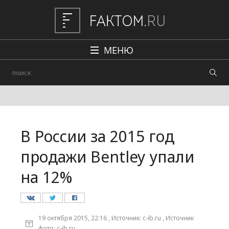
МЕНЮ
Политика
Общество
Наука и техника
В России за 2015 год
Авто
продажи Bentley упали
Происшествия
на 12%
Редакция
19 октября 2015, 22:16 , Источник: c-ib.ru , Источник
фото: c-ib.ru