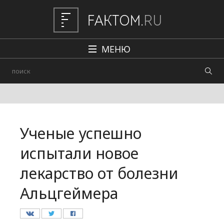
МЕНЮ
Политика
Общество
Наука и техника
Ученые успешно
Авто
испытали новое
Происшествия
лекарство от болезни
Редакция
Альцгеймера