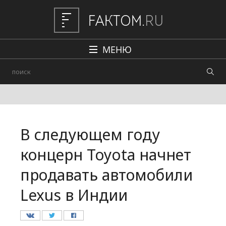
МЕНЮ
Политика
Общество
Наука и техника
В следующем году
Авто
концерн Toyota начнет
Происшествия
продавать автомобили
Редакция
Lexus в Индии