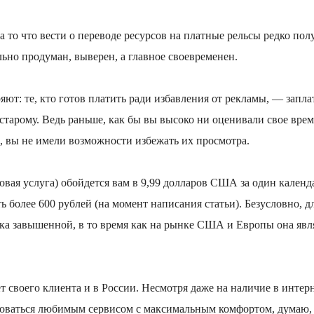
а то что вести о переводе ресурсов на платные рельсы редко по
льно продуман, выверен, а главное своевременен.
ют: те, кто готов платить ради избавления от рекламы, — заплат
старому. Ведь раньше, как бы вы высоко ни оценивали свое врем
, вы не имели возможности избежать их просмотра.
овая услуга) обойдется вам в 9,99 долларов США за один кален
ть более 600 рублей (на момент написания статьи). Безусловно, д
гка завышенной, в то время как на рынке США и Европы она явл
т своего клиента и в России. Несмотря даже на наличие в интерн
ьзоваться любимым сервисом с максимальным комфортом, думаю,