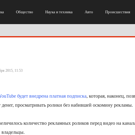
ка
Общество
Наука и техника
Авто
Происшествия
бря 2015, 11:53
YouTube будет внедрена платная подписка
, которая, наконец, поз
 денег, просматривать ролики без набившей оскомину рекламы.
величилось количество рекламных роликов перед видео на канал
 владельцы.