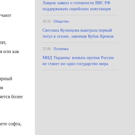
Лавров заявил о готовности ВВС РФ
поддерживать сирийских повстанцев
лучают
16:33
Общество
Светлана Кузнецова выиграла первый
титул в сезоне, завоевав Кубок Кремля
ят,
21:00
Политика
я или как
МИД Украины: воевать против России
не станет ни одно государство мира
дарный
ля
яется более
ете софта,