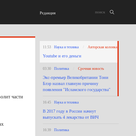
Редакция
11:53
Наука и техника
Авторская колонка
Youtube и его деньги
03:30
Политика
Срочная новость
Экс-премьер Великобритании Тони
Блэр назвал главную причину
появления "Исламского государства"
волит части
16:45
Наука и техника
В 2017 году в России начнут
выпускать 4 лекарства от ВИЧ
ах
16:39
Политика