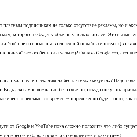
ает платным подписчикам не только отсутствие рекламы, но и э
мам, которого не будет у обычных пользователей. Это вызывает
ли YouTube со временем в очередной онлайн-кинотеатр (в связи
нопоиска” это особенно актуально)? Однако Google создают вп
тся ли количество рекламы на бесплатных аккаунтах? Надо полаг
т. Ведь для самой компании безразлично, откуда получать прибыл
количество рекламы со временем определенно будет расти, как т
луги от Google и YouTube пока сложно положить что-либо сущес
ым интересом наблюдать за его становлением и развитием!