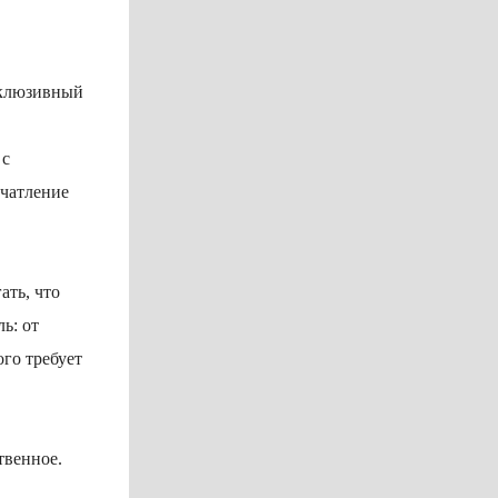
ксклюзивный
 с
ечатление
ать, что
ь: от
ого требует
твенное.