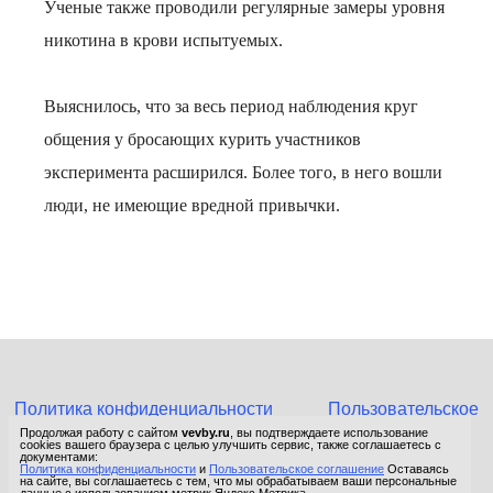
Ученые также проводили регулярные замеры уровня
никотина в крови испытуемых.
Выяснилось, что за весь период наблюдения круг
общения у бросающих курить участников
эксперимента расширился. Более того, в него вошли
люди, не имеющие вредной привычки.
Политика конфиденциальности
Пользовательское
соглашение
Продолжая работу с сайтом
vevby.ru
, вы подтверждаете использование
cookies вашего браузера с целью улучшить сервис, также соглашаетесь с
© 2015-2026 Сетевое издание «Фактом». Зарегистрировано в
документами:
Политика конфиденциальности
и
Пользовательское соглашение
Оставаясь
Федеральной службе по надзору в сфере связи, информационных
на сайте, вы соглашаетесь с тем, что мы обрабатываем ваши персональные