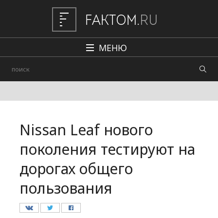
МЕНЮ
Политика
Общество
Наука и техника
Nissan Leaf нового
Авто
поколения тестируют на
Происшествия
дорогах общего
Редакция
пользования