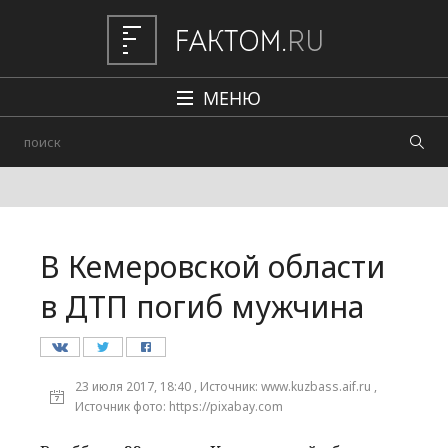
МЕНЮ
Политика
Общество
Наука и техника
В Кемеровской области
Авто
в ДТП погиб мужчина
Происшествия
Редакция
23 июля 2017, 18:40 , Источник: www.kuzbass.aif.ru ,
Источник фото: https://pixabay.com