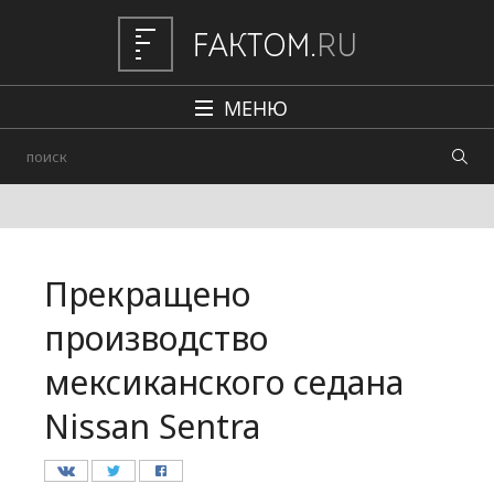
МЕНЮ
Политика
Общество
Наука и техника
Прекращено
Авто
производство
Происшествия
мексиканского седана
Редакция
Nissan Sentra