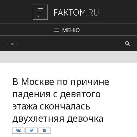
МЕНЮ
Политика
Общество
Наука и техника
В Москве по причине
Авто
падения с девятого
Происшествия
этажа скончалась
Редакция
двухлетняя девочка