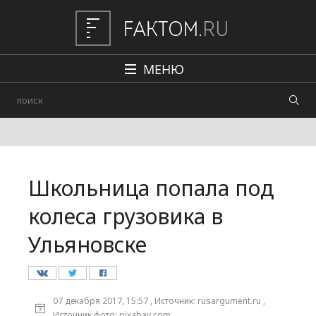
МЕНЮ
Политика
Общество
Наука и техника
Школьница попала под
Авто
колеса грузовика в
Происшествия
Ульяновске
Редакция
07 декабря 2017, 15:57 , Источник: rusargument.ru ,
Источник фото: pixabay.com