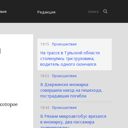
вия
Редакция
19:15
Происшествия
и
На трассе в Тульской области
столкнулись три грузовика,
водитель одного скончался
18:52
Происшествия
В Дзержинске иномарка
совершила наезд на пешехода,
пострадавшая погибла
которое
18:44
Происшествия
В Рязани микроавтобус врезался
в иномарку, два пассажира
травмированы