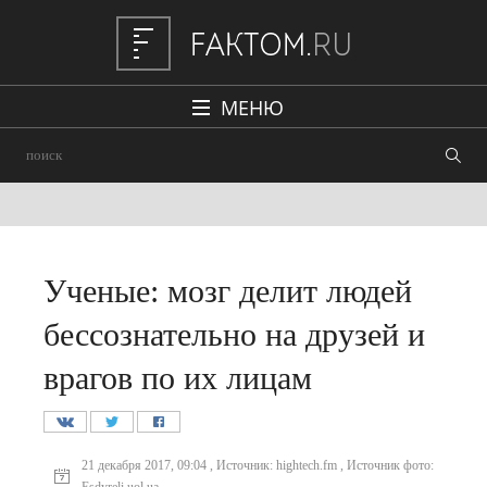
МЕНЮ
Политика
Общество
Наука и техника
Авто
Ученые: мозг делит людей
Происшествия
бессознательно на друзей и
Редакция
врагов по их лицам
21 декабря 2017, 09:04 , Источник: hightech.fm , Источник фото: