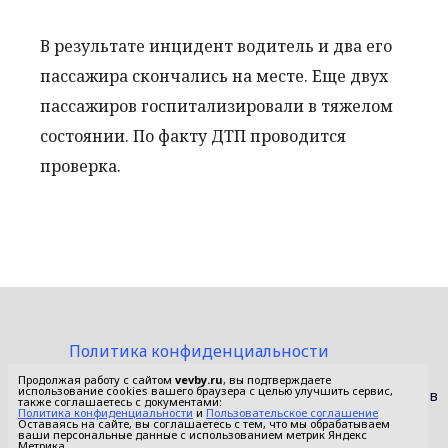
В результате инцидент водитель и два его
пассажира скончались на месте. Еще двух
пассажиров госпитализировали в тяжелом
состоянии. По факту ДТП проводится
проверка.
Политика конфиденциальности
Пользовательское соглашение
Продолжая работу с сайтом
vevby.ru
, вы подтверждаете
использование cookies вашего браузера с целью улучшить сервис,
© 2015-2026 Сетевое издание «Фактом». Зарегистрировано в
также соглашаетесь с документами:
Федеральной службе по надзору в сфере связи,
Политика конфиденциальности
и
Пользовательское соглашение
Оставаясь на сайте, вы соглашаетесь с тем, что мы обрабатываем
информационных технологий и массовых коммуникаций
ваши персональные данные с использованием метрик Яндекс
(Роскомнадзор).
Метрика.