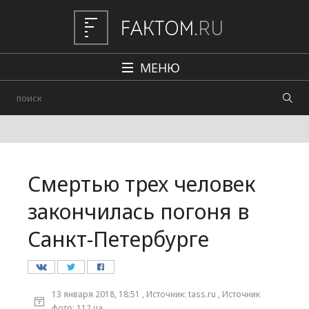
МЕНЮ
Политика
Общество
Наука и техника
Смертью трех человек
Авто
закончилась погоня в
Происшествия
Санкт-Петербурге
Редакция
13 января 2018, 18:51 , Источник: tass.ru , Источник
фото: 112.ua