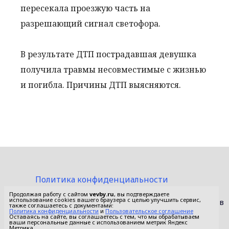
пересекала проезжую часть на
разрешающий сигнал светофора.
В результате ДТП пострадавшая девушка
получила травмы несовместимые с жизнью
и погибла. Причины ДТП выясняются.
Политика конфиденциальности
Пользовательское соглашение
Продолжая работу с сайтом
vevby.ru
, вы подтверждаете
использование cookies вашего браузера с целью улучшить сервис,
© 2015-2026 Сетевое издание «Фактом». Зарегистрировано в
также соглашаетесь с документами:
Федеральной службе по надзору в сфере связи,
Политика конфиденциальности
и
Пользовательское соглашение
Оставаясь на сайте, вы соглашаетесь с тем, что мы обрабатываем
информационных технологий и массовых коммуникаций
ваши персональные данные с использованием метрик Яндекс
(Роскомнадзор).
Метрика.