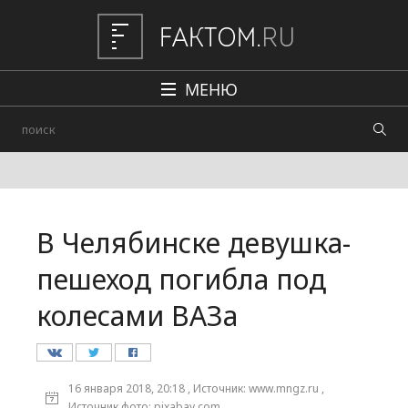
МЕНЮ
Политика
Общество
Наука и техника
В Челябинске девушка-
Авто
пешеход погибла под
Происшествия
колесами ВАЗа
Редакция
16 января 2018, 20:18 , Источник: www.mngz.ru ,
Источник фото: pixabay.com