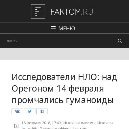
МЕНЮ
Политика
Общество
Наука и техника
Исследователи НЛО: над
Авто
Орегоном 14 февраля
Происшествия
промчались гуманоиды
Редакция
18 февраля 2018, 17:49 , Источник: oane.ws , Источник
фото: http://www.ufosightingsdaily.com