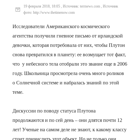
19 февраля 2018, 18:05 , Источник: terrnews.com , Источник
фото: http://www.thetimenow.com
Исследователи Американского космического
агентства получили гневное письмо от ирландской
девочки, которая потребовала от них, чтобы Плутон
снова превратился в планету: ее возмущает тот факт,
что у небесного тела отобрали это звание еще в 2006
году. Школьница просмотрела очень много роликов
о Солнечной системе и набралась знаний по этой
теме.
Дискуссии по поводу статуса Плутона
продолжаются и по сей день – они длятся почти 12
лет! Ученые на самом деле не знают, к какому классу
стоит причислить этот объект. Но не только они