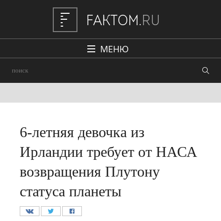
МЕНЮ
Политика
Общество
Наука и техника
Авто
6-летняя девочка из
Происшествия
Ирландии требует от НАСА
Редакция
возвращения Плутону
статуса планеты