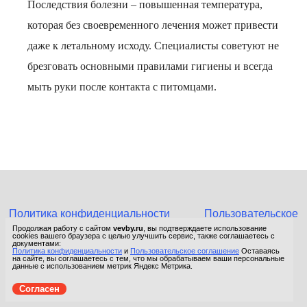
Последствия болезни – повышенная температура,
которая без своевременного лечения может привести
даже к летальному исходу. Специалисты советуют не
брезговать основными правилами гигиены и всегда
мыть руки после контакта с питомцами.
Политика конфиденциальности
Пользовательское
соглашение
Продолжая работу с сайтом
vevby.ru
, вы подтверждаете использование
cookies вашего браузера с целью улучшить сервис, также соглашаетесь с
© 2015-2026 Сетевое издание «Фактом». Зарегистрировано в
документами:
Политика конфиденциальности
и
Пользовательское соглашение
Оставаясь
Федеральной службе по надзору в сфере связи, информационных
на сайте, вы соглашаетесь с тем, что мы обрабатываем ваши персональные
технологий и массовых коммуникаций (Роскомнадзор).
данные с использованием метрик Яндекс Метрика.
Реестровая запись ЭЛ No ФС 77 - 67652 от 10.11.2016.
Согласен