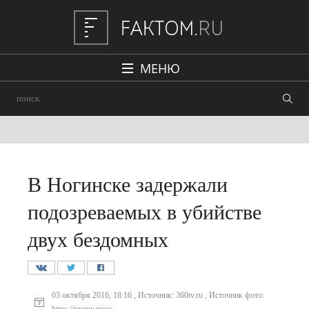
МЕНЮ
Политика
Общество
Наука и техника
Авто
В Ногинске задержали
Происшествия
подозреваемых в убийстве
Редакция
двух бездомных
03 октября 2016, 18:16 , Источник: 360tv.ru , Источник фото: