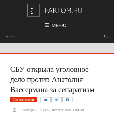
МЕНЮ
Политика
Общество
Наука и техника
Авто
СБУ открыла уголовное
Происшествия
дело против Анатолия
Редакция
Вассермана за сепаратизм
Срочная новость
18 сентября 2015, 14:53 , Источник фото: unian.net