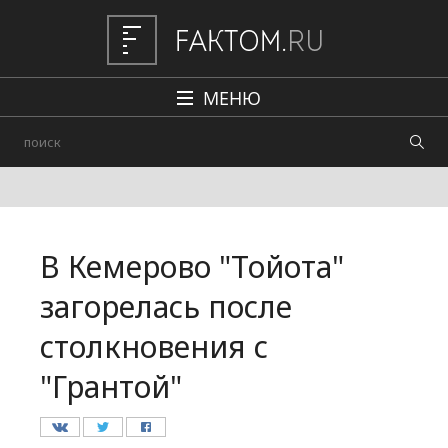
МЕНЮ
Политика
Общество
Наука и техника
В Кемерово "Тойота"
Авто
загорелась после
Происшествия
столкновения с
Редакция
"Грантой"