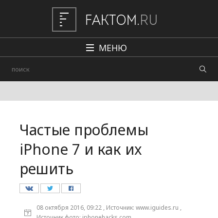
МЕНЮ
Политика
Общество
Наука и техника
Частые проблемы
Авто
iPhone 7 и как их
Происшествия
решить
Редакция
08 октября 2016, 09:22 , Источник: www.iguides.ru ,
Источник фото: iphonehacks.com