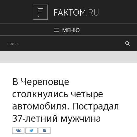
МЕНЮ
Политика
Общество
Наука и техника
В Череповце
Авто
столкнулись четыре
Происшествия
автомобиля. Пострадал
Редакция
37-летний мужчина