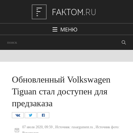
МЕНЮ
Политика
Общество
Наука и техника
Авто
Обновленный Volkswagen
Происшествия
Tiguan стал доступен для
Редакция
предзаказа
07 июля 2020, 09:59 , Источник: rusargument.ru , Источник фото: