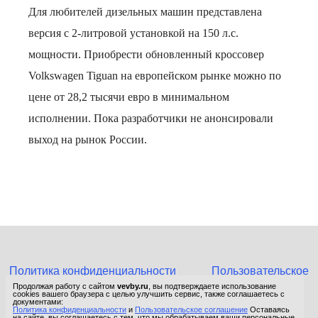
Для любителей дизельных машин представлена
версия с 2-литровой установкой на 150 л.с.
мощности. Приобрести обновленный кроссовер
Volkswagen Tiguan на европейском рынке можно по
цене от 28,2 тысячи евро в минимальном
исполнении. Пока разработчики не анонсировали
выход на рынок России.
Политика конфиденциальности
Пользовательское
соглашение
Продолжая работу с сайтом
vevby.ru
, вы подтверждаете использование
cookies вашего браузера с целью улучшить сервис, также соглашаетесь с
© 2015-2026 Сетевое издание «Фактом». Зарегистрировано в
документами:
Политика конфиденциальности
и
Пользовательское соглашение
Оставаясь
Федеральной службе по надзору в сфере связи, информационных
на сайте, вы соглашаетесь с тем, что мы обрабатываем ваши персональные