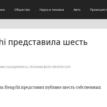
ика
Общество
Наука и техника
Авто
Происшест
hi представила шесть
чник: rusargument.ru , Источник фото: electrive.com
ь Hengchi представил публике шесть собственных