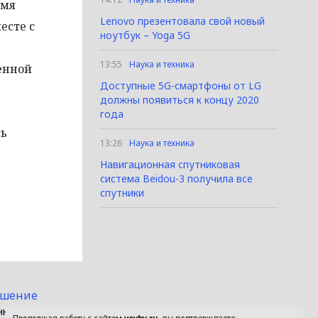
емя
Lenovo презентовала свой новый
есте с
ноутбук – Yoga 5G
13:55
Наука и техника
менной
Доступные 5G-смартфоны от LG
должны появиться к концу 2020
года
сь
13:26
Наука и техника
Навигационная спутниковая
система Beidou-3 получила все
спутники
ашение
нных технологий и массовых коммуникаций (Роскомнадзор).
Продолжая работу с сайтом
vevby.ru
, вы подтверждаете