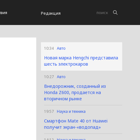
вия
Редакция
10:34
Авто
Новая марка Hengchi представила
шесть электрокаров
10:27
Авто
Внедорожник, созданный из
Honda Z600, продается на
вторичном рынке
19:57
Наука и техника
Смартфон Mate 40 от Huawei
получит экран-«водопад»
14:12
Наука и техника