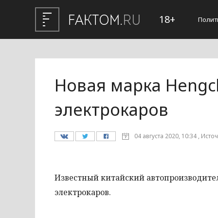
18+
Полит
Новая марка Hengc
электрокаров
04 августа 2020, 10:34 , Исто
Известный китайский автопроизводител
электрокаров.