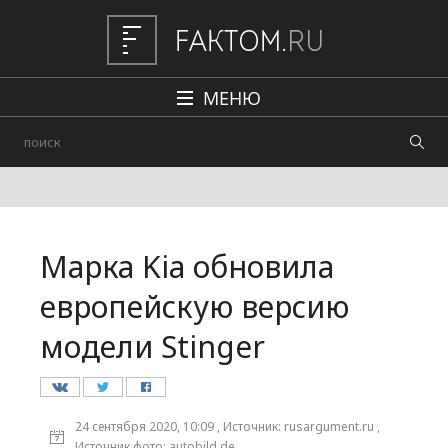
МЕНЮ
Политика
Общество
Наука и техника
Марка Kia обновила
Авто
европейскую версию
Происшествия
модели Stinger
Редакция
24 сентября 2020, 10:09 , Источник: rusargument.ru ,
Источник фото: autobild.de