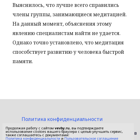
Выяснилось, что лучше всего справились
члены группы, занимающиеся медитацией.
На данный момент, объяснения этому
явлению специалистам найти не удается.
Однако точно установлено, что медитация
способствует развитию у человека быстрой
памяти.
Политика конфиденциальности
Пользовательское соглашение
Продолжая работу с сайтом
vevby.ru
, вы подтверждаете
использование cookies вашего браузера с целью улучшить сервис,
© 2015-2026 Сетевое издание «Фактом». Зарегистрировано в
также соглашаетесь с документами:
Федеральной службе по надзору в сфере связи,
Политика конфиденциальности
и
Пользовательское соглашение