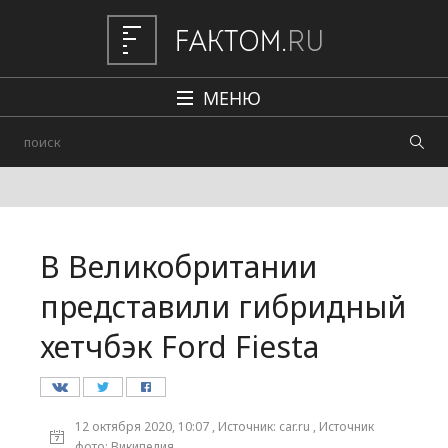
МЕНЮ
Политика
Общество
Наука и техника
В Великобритании
Авто
представили гибридный
Происшествия
хетчбэк Ford Fiesta
Редакция
12 октября 2020, 10:07 , Источник: car.ru , Источник
фото: Википедия