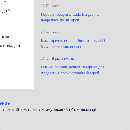
ную
21:57
Авто
 до 7
Первые товарные Lada Largus FL
добрались до дилеров
21:54
Авто
хники.
Isuzu представила в России пикап D-
ь обладает
Max нового поколения
21:12
Наука и техника
Huawei создала новый материал для
продления срока службы батарей
ение
 технологий и массовых коммуникаций (Роскомнадзор).