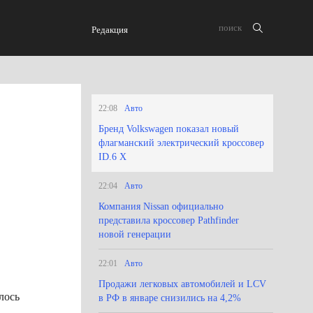
Редакция
22:08
Авто
Бренд Volkswagen показал новый
флагманский электрический кроссовер
ID.6 X
22:04
Авто
Компания Nissan официально
представила кроссовер Pathfinder
новой генерации
22:01
Авто
Продажи легковых автомобилей и LCV
лось
в РФ в январе снизились на 4,2%