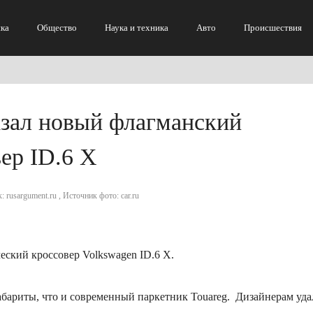
ка
Общество
Наука и техника
Авто
Происшествия
азал новый флагманский
ер ID.6 X
: rusargument.ru , Источник фото: car.ru
ский кроссовер Volkswagen ID.6 X.
абариты, что и современный паркетник Touareg. Дизайнерам уда