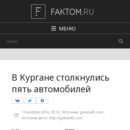
МЕНЮ
Политика
Общество
Наука и техника
В Кургане столкнулись
Авто
пять автомобилей
Происшествия
Редакция
10 ноября 2016, 20:10 , Источник: gazeta45.com ,
Источник фото: http://gazeta45.com