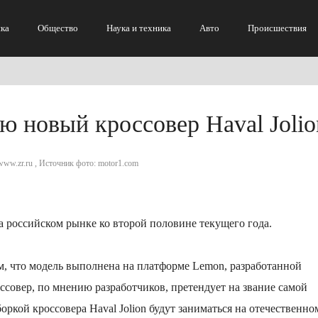
ка
Общество
Наука и техника
Авто
Происшествия
ию новый кроссовер Haval Jolio
 www.zr.ru , Источник фото: motor1.com
а российском рынке ко второй половине текущего года.
м, что модель выполнена на платформе Lemon, разработанной
совер, по мнению разработчиков, претендует на звание самой
кой кроссовера Haval Jolion будут заниматься на отечественном