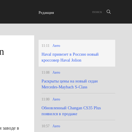
Редакция
11:11
Авто
n
Haval привезет в Россию новый
кроссовер Haval Jolion
11:08
Авто
Раскрыты цены на новый седан
Mercedes-Maybach S-Class
11:00
Авто
Обновленный Changan CS35 Plus
появился в продаже
10:57
Авто
 заводе в