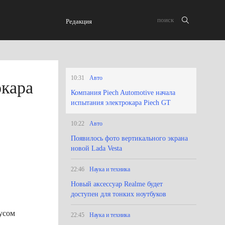
Редакция
10:31
Авто
окара
Компания Piech Automotive начала
испытания электрокара Piech GT
10:22
Авто
Появилось фото вертикального экрана
новой Lada Vesta
22:46
Наука и техника
Новый аксессуар Realme будет
доступен для тонких ноутбуков
аусом
22:45
Наука и техника