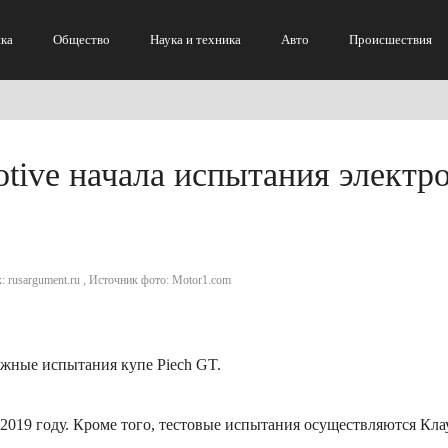
ка
Общество
Наука и техника
Авто
Происшествия
tive начала испытания электр
к: rusargument.ru , Источник фото: Motor1.com
ожные испытания купе Piech GT.
 2019 году. Кроме того, тестовые испытания осуществляются Кл