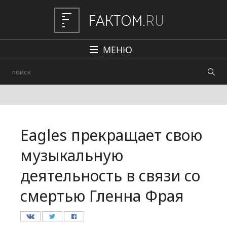
МЕНЮ
Политика
Общество
Наука и техника
Eagles прекращает свою
Авто
музыкальную
Происшествия
деятельность в связи со
Редакция
смертью Гленна Фрая