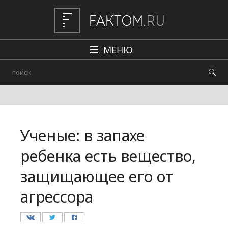
МЕНЮ
Политика
Общество
Наука и техника
Ученые: в запахе
Авто
ребенка есть вещество,
Происшествия
защищающее его от
Редакция
агрессора