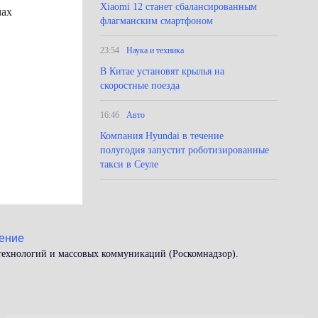
Xiaomi 12 станет сбалансированным
мах
флагманским смартфоном
23:54
Наука и техника
В Китае установят крылья на
скоростные поезда
16:46
Авто
Компания Hyundai в течение
полугодия запустит роботизированные
такси в Сеуле
ение
 технологий и массовых коммуникаций (Роскомнадзор).