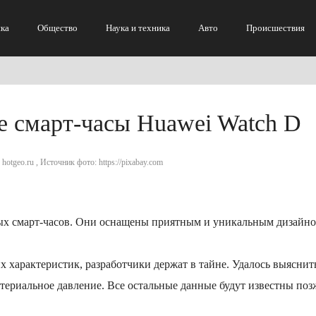
ка
Общество
Наука и техника
Авто
Происшествия
е смарт-часы Huawei Watch D
hotgeo.ru , Источник фото: https://pixabay.com
ых смарт-часов. Они оснащены приятным и уникальным дизайно
 характеристик, разработчики держат в тайне. Удалось выяснит
териальное давление. Все остальные данные будут известны поз