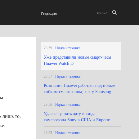
Редакция
23:59
Наука и техника
Уже представили новые смарт-часы
Huawei Watch D
23:57
Наука и техника
Компания Huawei работает над новым
гибким смартфоном, как у Samsung
м.
23:56
Наука и техника
Удалось узнать дату выхода
ь лишь то,
камерофона Sony в США и Европе
же.
23:55
Наука и техника