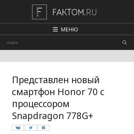
МЕНЮ
Политика
Общество
Наука и техника
Представлен новый
Авто
смартфон Honor 70 с
Происшествия
процессором
Редакция
Snapdragon 778G+