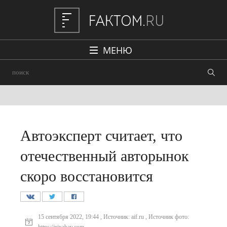
МЕНЮ
Политика
Общество
Наука и техника
Авто
Автоэксперт считает, что
Происшествия
отечественный авторынок
Редакция
скоро восстановится
15 сентября 2022, 19:44 , Источник: aif.ru , Источник фото: