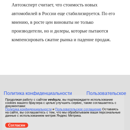
Автоэксперт считает, что стоимость новых
автомобилей в России еще стабилизируется. По его
мнению, в росте цен виноваты не только
производители, но и дилеры, которые пытаются
компенсировать сжатие рынка и падение продаж.
Политика конфиденциальности
Пользовательское
соглашение
Продолжая работу с сайтом
vevby.ru
, вы подтверждаете использование
cookies вашего браузера с целью улучшить сервис, также соглашаетесь с
© 2015-2026 Сетевое издание «Фактом». Зарегистрировано в
документами:
Политика конфиденциальности
и
Пользовательское соглашение
Оставаясь
Федеральной службе по надзору в сфере связи, информационных
на сайте, вы соглашаетесь с тем, что мы обрабатываем ваши персональные
технологий и массовых коммуникаций (Роскомнадзор).
данные с использованием метрик Яндекс Метрика.
Реестровая запись ЭЛ No ФС 77 - 67652 от 10.11.2016.
Согласен