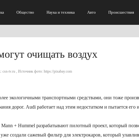
ка
Общество
Наука и техника
Авто
Происшествия
могут очищать воздух
 csn-tv.ru , Источник фото: https://pixabay.com
более экологичными транспортными средствами, они тоже произ
ания дорог. Audi работает над этим недостатком и пытается его 
ей Mann + Hummel разрабатывают пилотный проект, который позв
уже создали сажевый фильтр для электрокаров, который улавлив