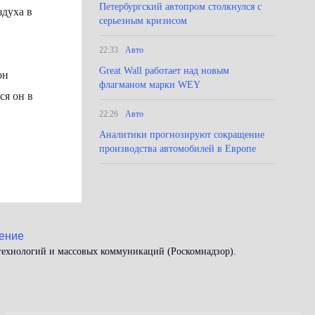
Петербургский автопром столкнулся с
здуха в
серьезным кризисом
22:33
Авто
Great Wall работает над новым
он
флагманом марки WEY
ся он в
22:26
Авто
Аналитики прогнозируют сокращение
производства автомобилей в Европе
ение
 технологий и массовых коммуникаций (Роскомнадзор).