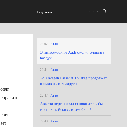
Редакция
23:02
Авто
Электромобили Audi смогут очищать
воздух
22:54
Авто
Volkswagen Passat и Touareg продолжат
продавать в Беларуси
водят
22:47
Авто
исправить.
Автоэксперт назвал основные слабые
места китайских автомобилей
олит
22:40
Авто
ает