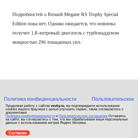
Подробностей о Renault Megane RS Trophy Special
Edition пока нет. Однако ожидается, что новинка
получит 1,8-литровый двигатель с турбонаддувом
мощностью 296 лошадиных сил.
Политика конфиденциальности
Пользовательское
соглашение
Продолжая работу с сайтом
vevby.ru
, вы подтверждаете использование
cookies вашего браузера с целью улучшить сервис, также соглашаетесь с
© 2015-2026 Сетевое издание «Фактом». Зарегистрировано в
документами:
Политика конфиденциальности
и
Пользовательское соглашение
Оставаясь
Федеральной службе по надзору в сфере связи, информационных
на сайте, вы соглашаетесь с тем, что мы обрабатываем ваши персональные
технологий и массовых коммуникаций (Роскомнадзор).
данные с использованием метрик Яндекс Метрика.
Реестровая запись ЭЛ No ФС 77 - 67652 от 10.11.2016.
Согласен