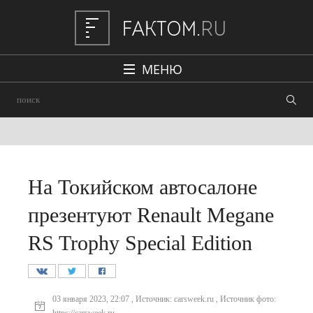
МЕНЮ
Политика
Общество
Наука и техника
Авто
На Токийском автосалоне
Происшествия
презентуют Renault Megane
Редакция
RS Trophy Special Edition
03 января 2023, 22:07 , Источник: carsweek.ru , Источник фото: