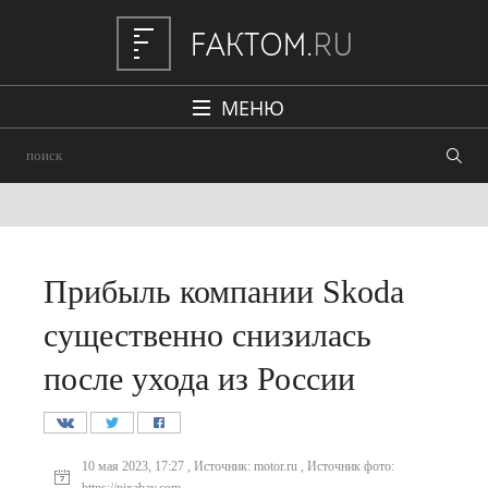
МЕНЮ
Политика
Общество
Наука и техника
Авто
Прибыль компании Skoda
Происшествия
существенно снизилась
Редакция
после ухода из России
10 мая 2023, 17:27 , Источник: motor.ru , Источник фото: