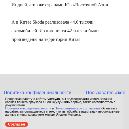
Индией, а также странами Юго-Восточной Азии.
А в Китае Skoda реализовала 44,6 тысячи
автомобилей. Из них почти 42 тысячи были
произведены на территории Китая.
Политика конфиденциальности
Пользовательское
соглашение
Продолжая работу с сайтом
vevby.ru
, вы подтверждаете использование
cookies вашего браузера с целью улучшить сервис, также соглашаетесь с
© 2015-2026 Сетевое издание «Фактом». Зарегистрировано в
документами:
Политика конфиденциальности
и
Пользовательское соглашение
Оставаясь
Федеральной службе по надзору в сфере связи, информационных
на сайте, вы соглашаетесь с тем, что мы обрабатываем ваши персональные
технологий и массовых коммуникаций (Роскомнадзор).
данные с использованием метрик Яндекс Метрика.
Реестровая запись ЭЛ No ФС 77 - 67652 от 10.11.2016.
Согласен