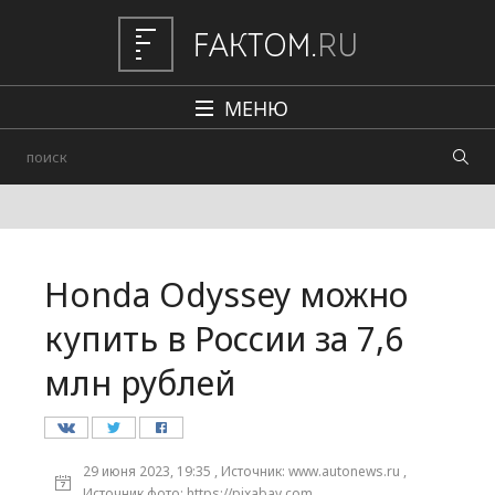
МЕНЮ
Политика
Общество
Наука и техника
Honda Odyssey можно
Авто
купить в России за 7,6
Происшествия
млн рублей
Редакция
29 июня 2023, 19:35 , Источник: www.autonews.ru ,
Источник фото: https://pixabay.com