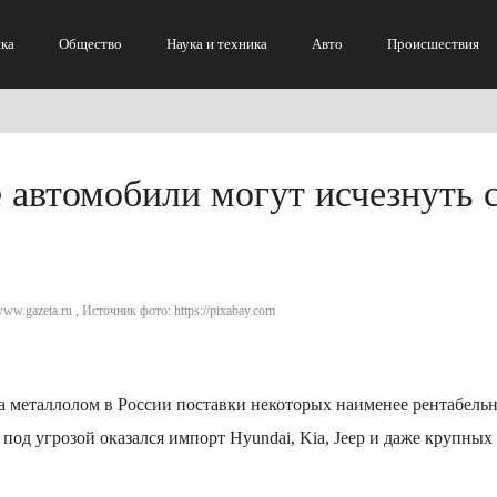
ка
Общество
Наука и техника
Авто
Происшествия
 автомобили могут исчезнуть 
ww.gazeta.ru , Источник фото: https://pixabay.com
на металлолом в России поставки некоторых наименее рентабель
 под угрозой оказался импорт Hyundai, Kia, Jeep и даже крупных