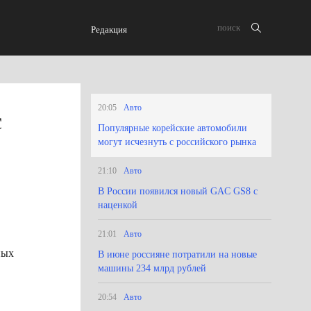
Редакция
20:05
Авто
с
Популярные корейские автомобили
могут исчезнуть с российского рынка
21:10
Авто
В России появился новый GAC GS8 с
наценкой
21:01
Авто
ных
В июне россияне потратили на новые
машины 234 млрд рублей
20:54
Авто