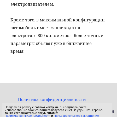
электродвигателем.
Кроме того, в максимальной конфигурации
автомобиль имеет запас хода на
электротяге 800 километров. Более точные
параметры объявят уже в ближайшее
время.
Политика конфиденциальности
Пользовательское соглашение
Продолжая работу с сайтом
vevby.ru
, вы подтверждаете
использование cookies вашего браузера с целью улучшить сервис,
© 2015-2026 Сетевое издание «Фактом». Зарегистрировано в
также соглашаетесь с документами:
Федеральной службе по надзору в сфере связи,
Политика конфиденциальности
и
Пользовательское соглашение