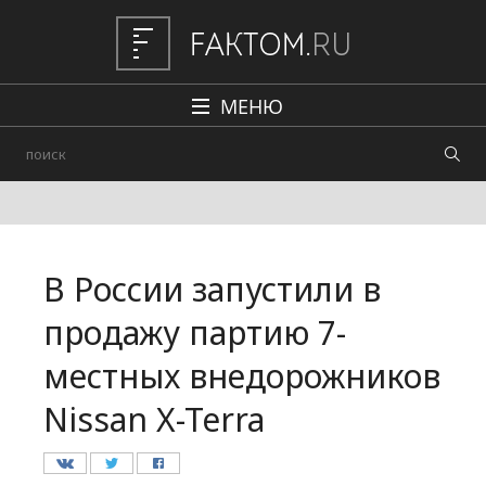
МЕНЮ
Политика
Общество
Наука и техника
В России запустили в
Авто
продажу партию 7-
Происшествия
местных внедорожников
Редакция
Nissan X-Terra