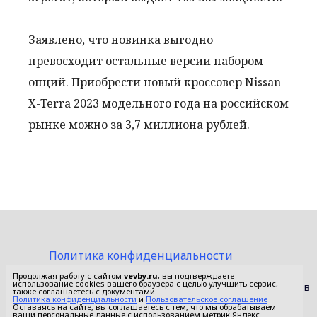
Заявлено, что новинка выгодно
превосходит остальные версии набором
опций. Приобрести новый кроссовер Nissan
X-Terra 2023 модельного года на российском
рынке можно за 3,7 миллиона рублей.
Политика конфиденциальности
Пользовательское соглашение
Продолжая работу с сайтом
vevby.ru
, вы подтверждаете
использование cookies вашего браузера с целью улучшить сервис,
© 2015-2026 Сетевое издание «Фактом». Зарегистрировано в
также соглашаетесь с документами:
Федеральной службе по надзору в сфере связи,
Политика конфиденциальности
и
Пользовательское соглашение
Оставаясь на сайте, вы соглашаетесь с тем, что мы обрабатываем
информационных технологий и массовых коммуникаций
ваши персональные данные с использованием метрик Яндекс